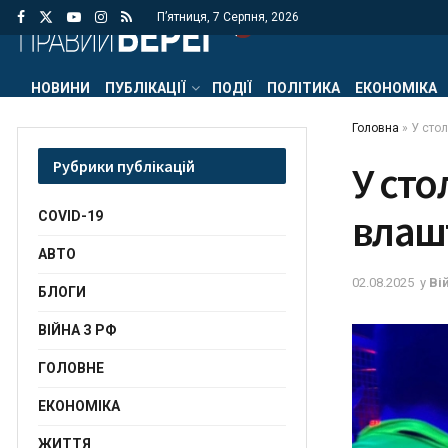
П’ятниця, 7 Серпня, 2026
НОВИНИ
ПУБЛІКАЦІЇ
ПОДІЇ
ПОЛІТИКА
ЕКОНОМІКА
Головна
»
У сто
Рубрики публікацій
У сто
влаш
COVID-19
АВТО
02.08.2025
у
Ві
БЛОГИ
ВІЙНА З РФ
ГОЛОВНЕ
ЕКОНОМІКА
ЖИТТЯ