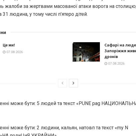
нь жалоби за жертвами масованої атаки ворога на столицю
а 31 людина, у тому числі п’ятеро дітей.
ини
Це ми!
Сафарі на люде
Запоріжжя живе
07.08.2026
дронів
07.08.2026