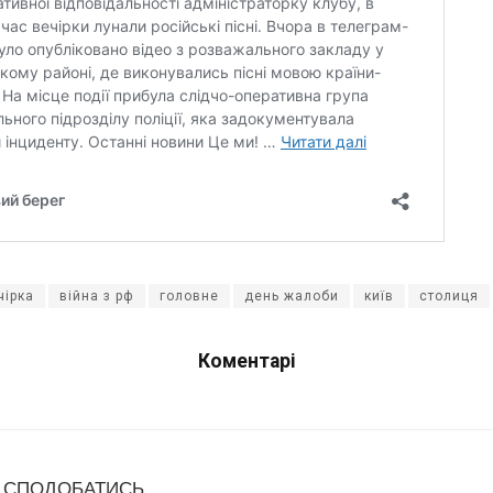
чірка
війна з рф
головне
день жалоби
київ
столиця
Коментарі