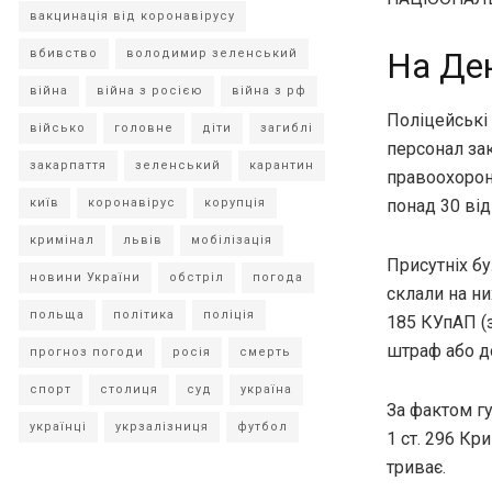
вакцинація від коронавірусу
На Де
вбивство
володимир зеленський
війна
війна з росією
війна з рф
Поліцейські 
військо
головне
діти
загиблі
персонал за
закарпаття
зеленський
карантин
правоохорон
київ
коронавірус
корупція
понад 30 від
кримінал
львів
мобілізація
Присутніх бу
новини України
обстріл
погода
склали на ни
польща
політика
поліція
185 КУпАП (
штраф або д
прогноз погоди
росія
смерть
спорт
столиця
суд
україна
За фактом гу
українці
укрзалізниця
футбол
1 ст. 296 Кр
триває.