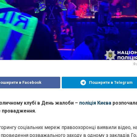
Фо
оширити в Facebook
Поширити в Telegram
толичному клубі в День жалоби –
поліція Києва
розпочал
е провадження.
іторингу соціальних мереж правоохоронці виявили відео, н
 проведення розважального заходу в одному з закладів Го