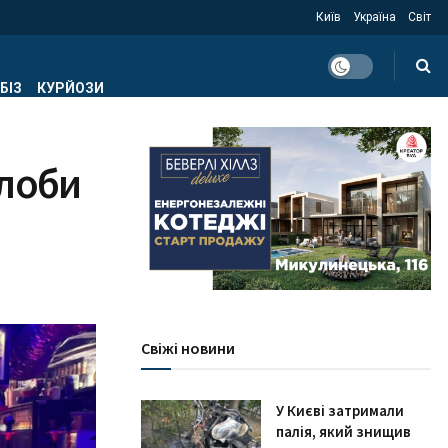
Київ
Україна
Світ
БІЗ
КУРЙОЗИ
алоби
Свіжі новини
У Києві затримали
палія, який знищив