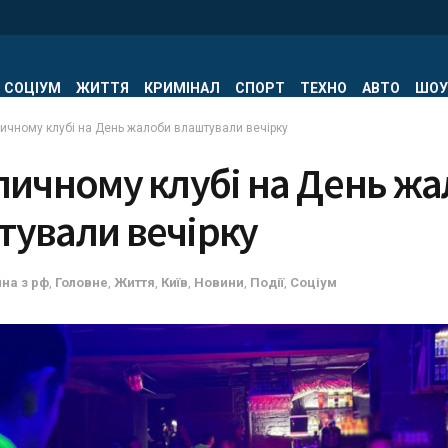
СОЦІУМ
ЖИТТЯ
КРИМІНАЛ
СПОРТ
ТЕХНО
АВТО
ШОУ
личному клубі на День жалоби влаштували вечірку
личному клубі на День ж
тували вечірку
йна з рф
,
Головне
,
Життя
,
Київ
,
Новини
,
Події
,
Соціум