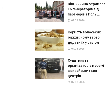
Вінниччина отримала
ні
.
16 генераторів від
партнерів з Польщі
07.08.2026
Користь волоських
горіхів: чому варто
додати їх у раціон
07.08.2026
Судитимуть
організаторів мережі
шахрайських кол-
центрів
07.08.2026