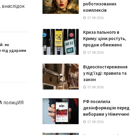
роботизованих
, внаслідок
комплексів
07.08.2026
Криза пального в
Криму: ціни ростуть,
й: як
продаж обмежено
 під ударами
07.08.2026
Відеоспостереження
у під’їзді: правила та
закон
07.08.2026
РФ посилила
дезінформацію перед
виборами у Німеччині
07.08.2026