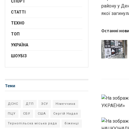
СПОРТ
району у Де
СТАТТІ
якої загинул
ТЕХНО
Останні нов
ТОП
УКРАЇНА
ШОУБІЗ
Теми
ДСНС
ДТП
ЗСУ
Німеччина
ПЦУ
СБУ
США
Сергій Надал
Тернопільска міська рада
біженці