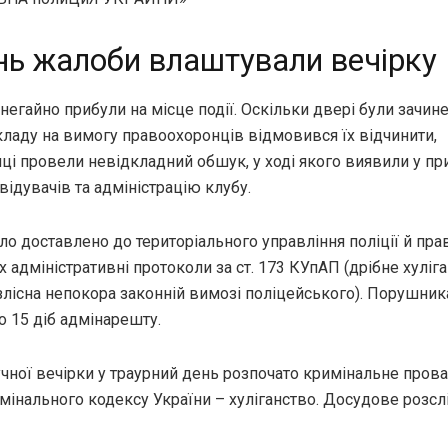
нь жалоби влаштували вечірку
негайно прибули на місце події. Оскільки двері були зачинен
кладу на вимогу правоохоронців відмовився їх відчинити,
ці провели невідкладний обшук, у ході якого виявили у пр
відувачів та адміністрацію клубу.
ло доставлено до територіального управління поліції й пр
х адміністративні протоколи за ст. 173 КУпАП (дрібне хуліган
злісна непокора законній вимозі поліцейського). Порушни
о 15 діб адмінарешту.
чної вечірки у траурний день розпочато кримінальне прова
имінального кодексу України – хуліганство. Досудове розс