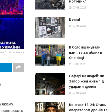
мотоцикл
07.08.2026
Це ми!
07.08.2026
В Осло вшанували
пам’ять загиблих в
то Поліція Києва
Оленівці
07.08.2026
Сафарі на людей: як
Запоріжжя живе під
а
ударами дронів
07.08.2026
а якому
Контакт 18-24: Стань
оператором дронів та
лосіївського