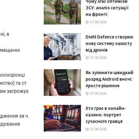
Чому згас оптимізм
ЗСУ: аналіз ситуації
на фронті
07.08.2026
і, а
Diehl Defence створює
нову систему захисту
від дронів
иміщенні
07.08.2026
Як зупинити швидкий
авоохоронці
розряд Android вночі:
ство) та ст.
просте рішення
кам загрожує
07.08.2026
Хто грає в онлайн-
казино: портрет
дження за ч.
сучасного гравця
лідування
07.08.2026