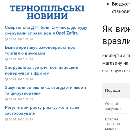
Бюджетн
станови
Як виж
вразл
Експерти з ф
магазину на
які в сумі 
Порада
Оптові
закупівлі
Власна
торгова
марка