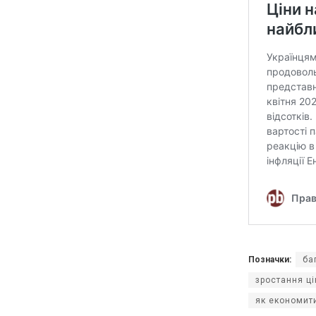
Позначки:
ба
зростання ці
як економити