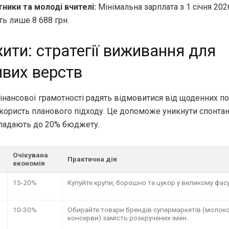
ики та молоді вчителі:
Мінімальна зарплата з 1 січня 202
ть лише 8 688 грн.
ити: стратегії виживання для
ивих верств
інансової грамотності радять відмовитися від щоденних по
 користь планового підходу. Це допоможе уникнути спонтан
складають до 20% бюджету.
Очікувана
Практична дія
економія
15-20%
Купуйте крупи, борошно та цукор у великому фас
10-30%
Обирайте товари брендів супермаркетів (молоко,
консерви) замість розкручених імен.