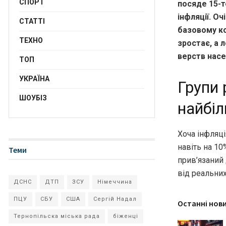
СПОРТ
посяде 15-т
інфляції. О
СТАТТІ
базовому кош
ТЕХНО
зростає, а 
верств насе
ТОП
УКРАЇНА
Групи 
ШОУБІЗ
найбі
Хоча інфляці
навіть на 10
Теми
прив’язаний 
від реальних
ДСНС
ДТП
ЗСУ
Німеччина
ПЦУ
СБУ
США
Сергій Надал
Останні нов
Тернопільска міська рада
біженці