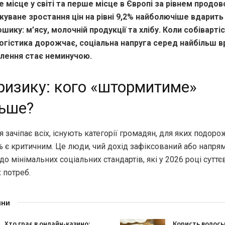
е місце у світі та перше місце в Європі за рівнем продов
чікуване зростання цін на рівні 9,2% найболючіше вдарить
ику: м’ясу, молочній продукції та хлібу. Коли собівартіс
логістика дорожчає, соціальна напруга серед найбільш 
лення стає неминучою.
ризику: кого «штормитиме»
льше?
я зачіпає всіх, існують категорії громадян, для яких подор
% є критичним. Це люди, чий дохід зафіксований або напря
до мінімальних соціальних стандартів, які у 2026 році сутт
 потреб.
ини
Хто грає в онлайн-казино:
Користь волоськ