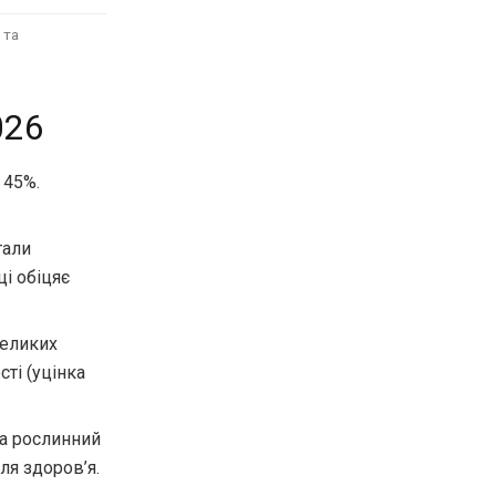
 та
026
 45%.
тали
ці обіцяє
великих
ті (уцінка
на рослинний
ля здоров’я.