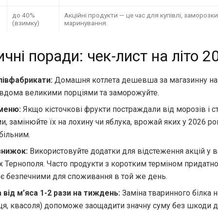
до 40%
Акційні продукти — це час для купівлі, заморозки
(взимку)
маринування.
чні поради: чек-лист на літо 2
півфабрикати:
Домашня котлета дешевша за магазинну на
 вдома великими порціями та заморожуйте.
меню:
Якщо кісточкові фрукти постраждали від морозів і с
и, замінюйте їх на лохину чи яблука, врожай яких у 2026 ро
абільним.
знижок:
Використовуйте додатки для відстеження акцій у 
 Тернополя. Часто продукти з коротким терміном придатнос
 є безпечними для споживання в той же день.
 від м’яса 1-2 рази на тиждень:
Заміна тваринного білка 
ця, квасоля) допоможе заощадити значну суму без шкоди д