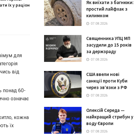
Як виїхати з багнюки:
ти їх у раціон
простий лайфхак з
килимком
07.08.2026
Священника УПЦ МП
засудили до 15 років
за держзраду
німум для
07.08.2026
атегорія
чись від
США ввели нові
санкції проти Куби
через зв’язки з РФ
ь понад 60-
07.08.2026
ично означає
Олексій Середа —
найкращий стрибун у
житло, кожна
воду Європи
ють їх
07.08.2026