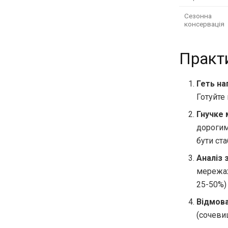
Сезонна
консервація
Практи
Геть на
Готуйте
Гнучке 
дорогим
бути ст
Аналіз 
мережах
25-50%)
Відмова
(сочеви