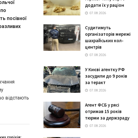
ольчої
додати їх у раціон
 по
07.08.2026
ть посівної
вразливих
Судитимуть
організаторів мережі
шахрайських кол-
центрів
07.08.2026
У Києві агентку РФ
засудили до 9 років
ожчання
за теракт
му
07.08.2026
єво відстають
Агент ФСБ у рясі
отримав 15 років
тюрми за держзраду
07.08.2026
их горіхів: