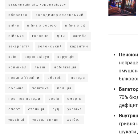
вакцинація від коронавірусу
вбивство
володимир зеленський
війна
війна з росією
війна з рф
військо
головне
діти
загиблі
закарпаття
зеленський
карантин
Пенсіон
київ
коронавірус
корупція
непрацез
кримінал
львів
мобілізація
змушена
новини України
обстріл
погода
білкової
польща
політика
поліція
Багатоді
70% бюд
прогноз погоди
росія
смерть
дефіцит 
спорт
столиця
суд
україна
Внутріш
українці
укрзалізниця
футбол
гривня 
шукати 