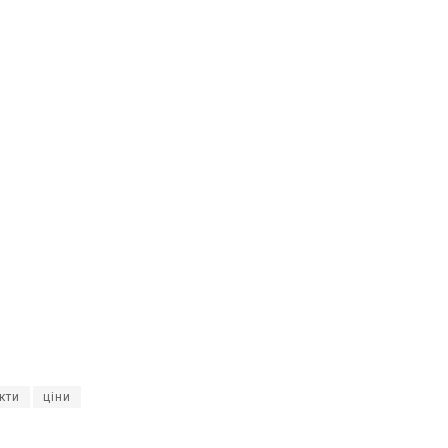
кти
ціни