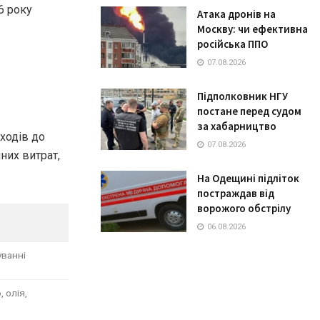
6 року
Атака дронів на
Москву: чи ефективна
російська ППО
07.08.2026
Підполковник НГУ
постане перед судом
за хабарництво
ходів до
07.08.2026
них витрат,
На Одещині підліток
постраждав від
ворожого обстрілу
06.08.2026
уванні
 олія,