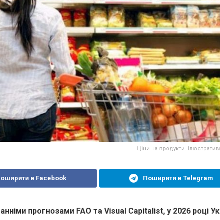
Ціни на продукти. Ілюстратив
оширити в Facebook
Поширити в Telegram
анніми прогнозами FAO та Visual Capitalist, у 2026 році У