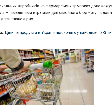
окальних виробників на фермерських ярмарках допоможут
о» з мінімальними втратами для сімейного бюджету. Головн
а діяти планомірно.
ож:
Ціни на продукти в Україні підскочать у найближчі 2-3 т