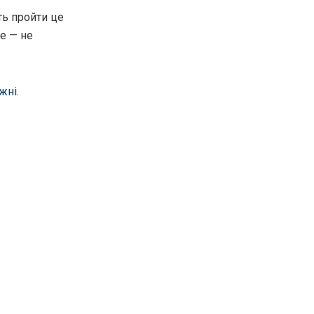
ь пройти це
е — не
ижні
.