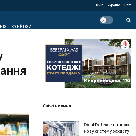
Київ
Україна
Світ
БІЗ
КУРЙОЗИ
у
чання
Свіжі новини
Diehl Defence створює
нову систему захисту