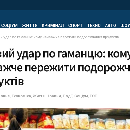
СОЦІУМ
ЖИТТЯ
КРИМІНАЛ
СПОРТ
ТЕХНО
АВТО
ШОУ
ий удар по гаманцю: кому найважче пережити подорожчання продуктів
ий удар по гаманцю: ком
ажче пережити подорож
уктів
ловне
,
Економіка
,
Життя
,
Новини
,
Події
,
Соціум
,
ТОП