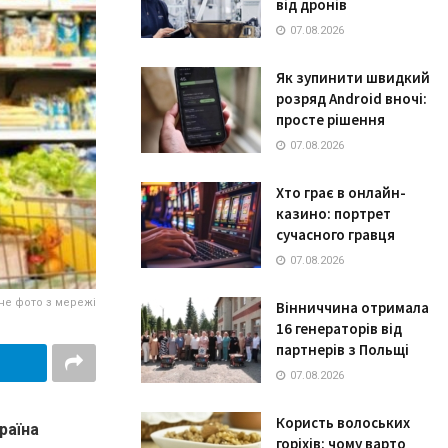
від дронів
07.08.2026
Як зупинити швидкий
розряд Android вночі:
просте рішення
07.08.2026
Хто грає в онлайн-
казино: портрет
сучасного гравця
07.08.2026
не фото з мережі
Вінниччина отримала
16 генераторів від
партнерів з Польщі
07.08.2026
Користь волоських
країна
горіхів: чому варто