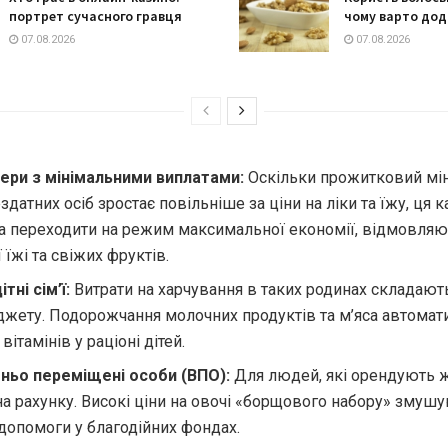
портрет сучасного гравця
чому варто дода
07.08.2026
07.08.2026
ери з мінімальними виплатами:
Оскільки прожитковий мі
датних осіб зростає повільніше за ціни на ліки та їжу, ця к
 переходити на режим максимальної економії, відмовляю
 їжі та свіжих фруктів.
тні сім’ї:
Витрати на харчування в таких родинах складают
жету. Подорожчання молочних продуктів та м’яса автомат
вітамінів у раціоні дітей.
ньо переміщені особи (ВПО):
Для людей, які орендують 
на рахунку. Високі ціни на овочі «борщового набору» змушу
допомоги у благодійних фондах.