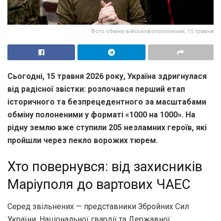
Фото обміну військовополонених, 15 травня
Сьогодні, 15 травня 2026 року, Україна здригнулася
від радісної звістки: розпочався перший етап
історичного та безпрецедентного за масштабами
обміну полоненими у форматі «1000 на 1000». На
рідну землю вже ступили 205 незламних героїв, які
пройшли через пекло ворожих тюрем.
Хто повернувся: від захисників
Маріуполя до вартових ЧАЕС
Серед звільнених — представники Збройних Сил
України, Національної гвардії та Державної