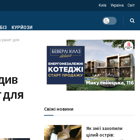
Київ
Україна
Світ
БІЗ
КУРЙОЗИ
 ракет для
див
 для
Свіжі новини
Як змії захопили
цілий острів: