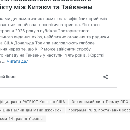
фіцит ракет PATRIOT Конгрес США
Зеленський лист Трампу ППО
нішина Білий дім Майк Джонсон
програма PURL постачання збро
ком 24 травня Україна