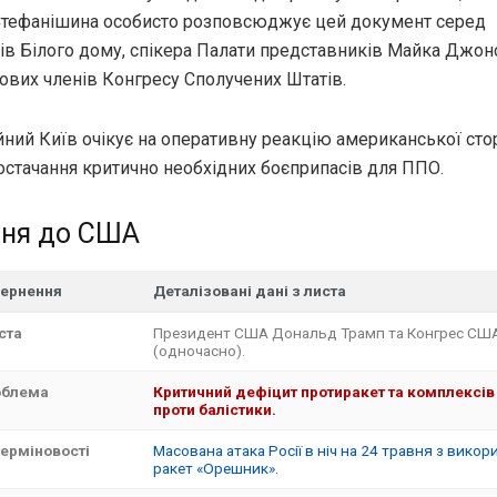
тефанішина особисто розповсюджує цей документ серед
ів Білого дому, спікера Палати представників Майка Джонс
ових членів Конгресу Сполучених Штатів.
йний Київ очікує на оперативну реакцію американської сто
остачання критично необхідних боєприпасів для ППО.
ння до США
вернення
Деталізовані дані з листа
ста
Президент США Дональд Трамп та Конгрес СШ
(одночасно).
облема
Критичний дефіцит протиракет та комплексів
проти балістики.
терміновості
Масована атака Росії в ніч на 24 травня з вико
ракет «Орешник».