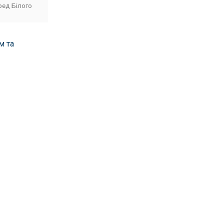
ред Білого
м та