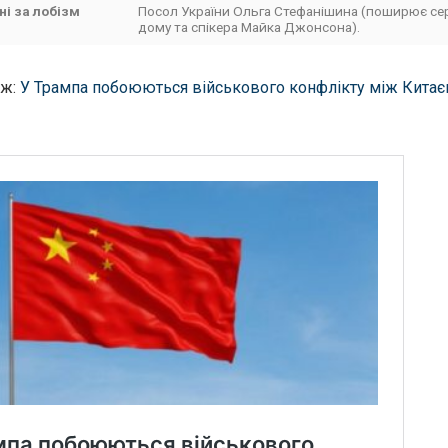
ні за лобізм
Посол України Ольга Стефанішина (поширює се
дому та спікера Майка Джонсона).
ож:
У Трампа побоюються військового конфлікту між Китає