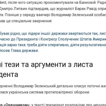
dent, після чого ситуацію прокоментували на Банковій. Рад
Дмитро Литвин підтвердив, що журналіст Барак Равід оп
ста. Пізніше у середу ввечері Володимир Зеленський особи
ав це спеціальне звернення:
буває рідко, що лідери іншої держави звертаються так, лис
часно до Президента і Конгресу Сполучених Штатів Америк
ація зараз така: треба діяти оперативно, діяти результативно
лосив Глава держави.
і тези та аргументи з листа
дента
ерненні Володимир Зеленський детально описує поточні ви
лася українська система протиповітряної оборони:
ар «Орешником»:
у тексті президент розповідає про нещод