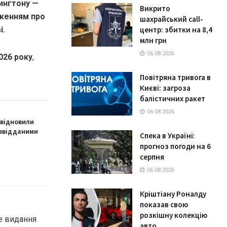
ингтону —
Викрито
дженням про
шахрайський call-
і.
центр: збитки на 8,4
млн грн
06.08.2026
026 року
,
Повітряна тривога в
Києві: загроза
балістичних ракет
06.08.2026
 відновили
озвідданими
Спека в Україні:
прогноз погоди на 6
серпня
06.08.2026
Кріштіану Роналду
показав свою
розкішну колекцію
е видання
авто