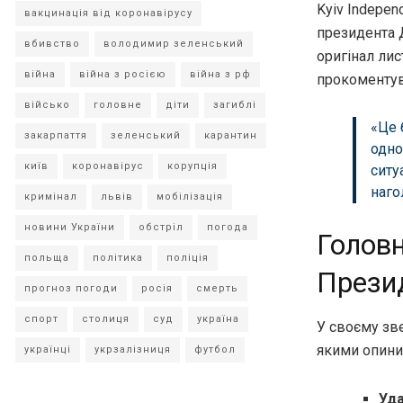
Kyiv Indepen
вакцинація від коронавірусу
президента 
вбивство
володимир зеленський
оригінал ли
війна
війна з росією
війна з рф
прокоментув
військо
головне
діти
загиблі
«Це 
закарпаття
зеленський
карантин
одно
київ
коронавірус
корупція
ситу
наго
кримінал
львів
мобілізація
новини України
обстріл
погода
Головн
польща
політика
поліція
Прези
прогноз погоди
росія
смерть
спорт
столиця
суд
україна
У своєму зв
якими опини
українці
укрзалізниця
футбол
Уд