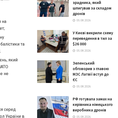
зрадника, який
шпигував за складом
дронів
05.08.2026
 на
ет;
У Києві викрили схему
ну
переведення в тил за
$26 000
балістики та
;
05.08.2026
єнь, який
Зеленський
НАТО
обговорив з главою
ше не
МЗС Латвії вступ до
ЄС
05.08.2026
РФ готувала замах на
керівника німецького
ся серед
виробника дронів
ол України в
05.08.2026