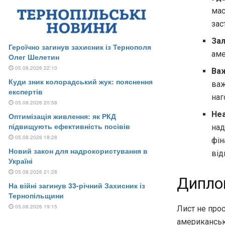
мас
зас
Зал
аме
Важ
важ
наг
Неа
над
фін
від
Дипло
Лист не про
американсько