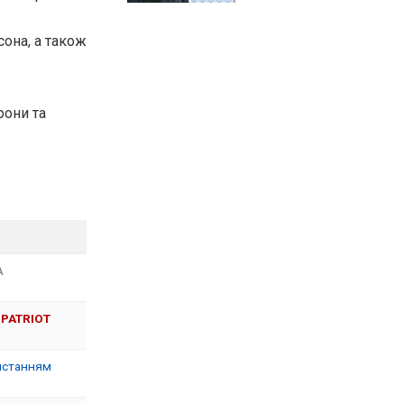
она, а також
рони та
А
 PATRIOT
ристанням