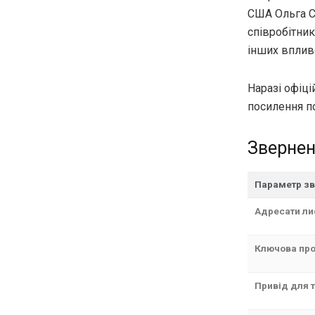
США Ольга С
співробітник
інших вплив
Наразі офіці
посилення п
Зверне
Параметр з
Адресати ли
Ключова пр
Привід для 