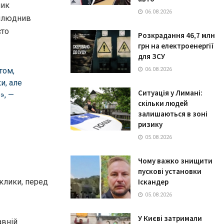
ник
06.08.2026
рилюднив
сто
Розкрадання 46,7 млн
грн на електроенергії
для ЗСУ
том,
06.08.2026
и, але
Ситуація у Лимані:
», —
скільки людей
залишаються в зоні
ризику
05.08.2026
Чому важко знищити
пускові установки
Іскандер
клики, перед
05.08.2026
У Києві затримали
авній