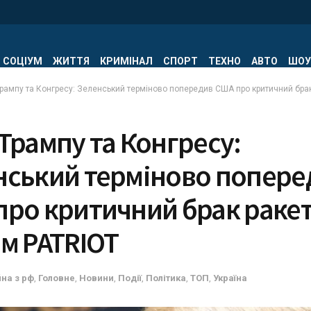
СОЦІУМ
ЖИТТЯ
КРИМІНАЛ
СПОРТ
ТЕХНО
АВТО
ШОУ
Трампу та Конгресу: Зеленський терміново попередив США про критичний брак
Трампу та Конгресу:
нський терміново попере
про критичний брак ракет
м PATRIOT
йна з рф
,
Головне
,
Новини
,
Події
,
Політика
,
ТОП
,
Україна