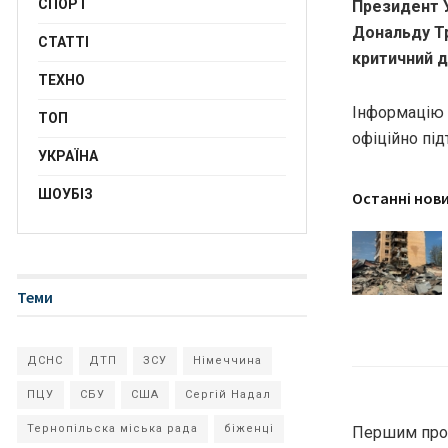
СПОРТ
Президент 
Дональду Т
СТАТТІ
критичний д
ТЕХНО
Інформацію 
ТОП
офіційно під
УКРАЇНА
ШОУБІЗ
Останні нов
Теми
ДСНС
ДТП
ЗСУ
Німеччина
ПЦУ
СБУ
США
Сергій Надал
Тернопільска міська рада
біженці
Першим про 