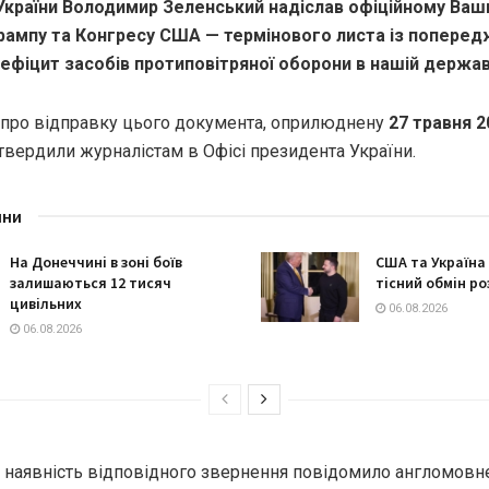
України Володимир Зеленський надіслав офіційному Ваш
рампу та Конгресу США — термінового листа із попере
ефіцит засобів протиповітряної оборони в нашій держав
про відправку цього документа, оприлюднену
27 травня 2
твердили журналістам в Офісі президента України.
ини
На Донеччині в зоні боїв
США та Україна
залишаються 12 тисяч
тісний обмін р
цивільних
06.08.2026
06.08.2026
наявність відповідного звернення повідомило англомовн