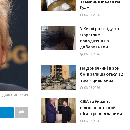
таємниця інвазії на
Гуам
06.08.2026
У Києві розслідують
жорстоке
поводження з
доберманами
06.08.2026
На Донеччині в зоні
боїв залишаються 12
тисяч цивільних
06.08.2026
Дональд Трамп
США та Україна
відновили тісний
обмін розвідданими
06.08.2026