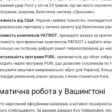
ований удар Росії у ніч на 24 травня, під час якого окупанти
тосували, зокрема, балістичну систему «Орешник»;
ежність від США:
Україна «майже повністю» покладається
риканських партнерів у питанні захисту від балістичних рак
ливість комплексів PATRIOT:
президент вказує на критич
ливість протиракетних комплексів PATRIOT у відбитті атак 
олошує на гострому дефіциті ракет-перехоплювачів до них
ктуальність програми PURL:
зазначається, що обсяг озбро
ходить через програму PURL (що дозволяє союзникам по 
ансувати закупівлі американської зброї для України), біль
повідає реальному рівню загрози, з яким стикається Київ.
матична робота у Вашингтоні
сто надісланий офіційними каналами, а активно поширюєть
го істеблішменту. За даними джерел Kyiv Independent, пос