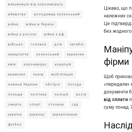
вакцинація від коронавірусу
Цікаво, що п
вбивство
володимир зеленський
належних скл
Це підтвердж
війна
війна в Україні
без жодного
війна з росією
війна з рф
військо
головне
діти
загиблі
Маніпу
закарпаття
зеленський
карантин
фірми
київ
коронавірус
корупція
кримінал
львів
мобілізація
Щоб приховат
«передали» в
новини України
обстріл
погода
документи б
польща
політика
поліція
росія
від сплати
п
смерть
спорт
столиця
суд
суму понад 7
україна
українці
укрзалізниця
Наслі
футбол