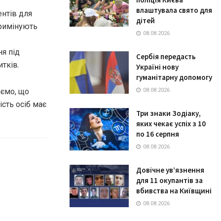
влаштувала свято для
ентів для
дітей
кримінують
08.08.2026
.
ня під
Сербія передасть
тків.
Україні нову
гуманітарну допомогу
аємо, що
08.08.2026
ість осіб має
Три знаки Зодіаку,
яких чекає успіх з 10
по 16 серпня
08.08.2026
Довічне ув’язнення
для 11 окупантів за
вбивства на Київщині
08.08.2026