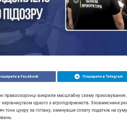
оширити в Facebook
Поширити в Telegram
ні правоохоронці викрили масштабну схему приховування 
у керівництвом одного з агропідприємств. Зловмисники ре
яч тонн цукру за готівку, оминувши сплату податків на суму
ивень.