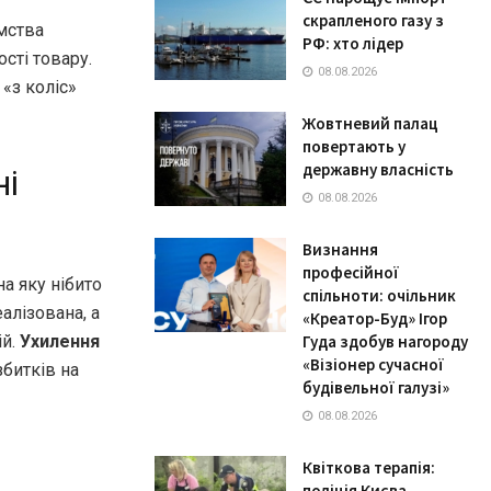
скрапленого газу з
ємства
РФ: хто лідер
сті товару.
08.08.2026
«з коліс»
Жовтневий палац
повертають у
державну власність
ні
08.08.2026
Визнання
професійної
а яку нібито
спільноти: очільник
алізована, а
«Креатор-Буд» Ігор
ій.
Ухилення
Гуда здобув нагороду
«Візіонер сучасної
битків на
будівельної галузі»
08.08.2026
Квіткова терапія:
поліція Києва