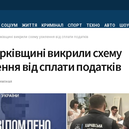
СОЦІУМ
ЖИТТЯ
КРИМІНАЛ
СПОРТ
ТЕХНО
АВТО
ШОУ
ківщині викрили схему ухилення від сплати податків
арківщині викрили схему
ння від сплати податків
имінал