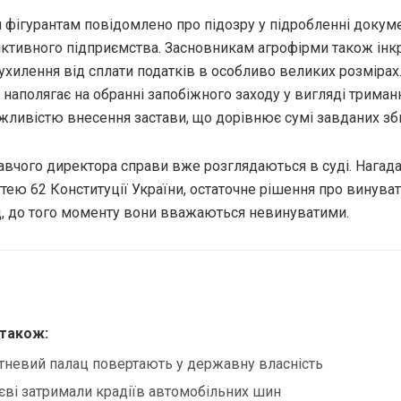
м фігурантам повідомлено про підозру у підробленні докум
фіктивного підприємства. Засновникам агрофірми також ін
ухилення від сплати податків в особливо великих розмірах
наполягає на обранні запобіжного заходу у вигляді триман
жливістю внесення застави, що дорівнює сумі завданих зби
вчого директора справи вже розглядаються в суді. Нагад
аттею 62 Конституції України, остаточне рішення про винуват
д, до того моменту вони вважаються невинуватими.
 також:
невий палац повертають у державну власність
єві затримали крадіїв автомобільних шин