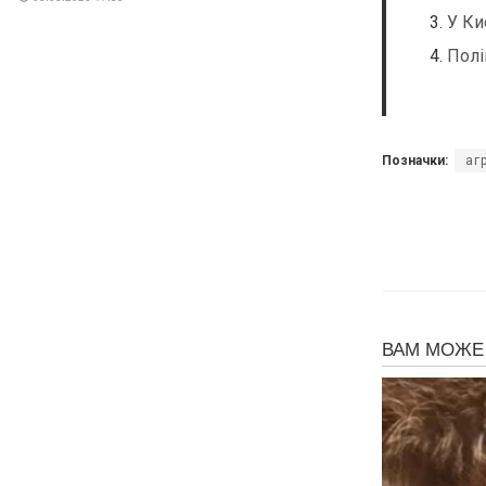
У Ки
Полі
Позначки:
аг