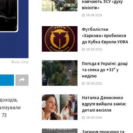
навчають ЗСУ «духу
вікінгів»
08.08.2026
Футболістки
«Харкова» пробилися
до Кубка Європи УЄФА
08.08.2026
Фото: t.me
Погода в Україні: дощі
та спека до +33° у
неділю
08.08.2026
Наталка Денисенко
доходів,
вдруге вийшла заміж:
алізували
деталі весілля
 73
08.08.2026
Загинув прокурор та