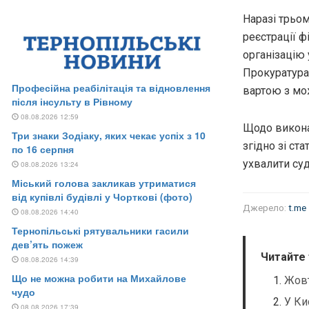
Наразі трьо
реєстрації 
організацію 
Прокуратура 
вартою з мо
Щодо викона
згідно зі ст
ухвалити су
Джерело:
t.me
Читайте
Жовт
У Ки