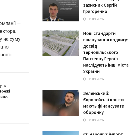
захисник Сергій
Григоренко
08.08.2026
омпанії —
ектора.
Нові стандарти
у на суму
вшанування подвигу:
досвід
кцію
тернопільського
ності.
Пантеону Героїв
наслідують інші міста
України
08.08.2026
муть
ережі
Зеленський:
зино
Європейські кошти
мають фінансувати
оборонку
08.08.2026
ЄС нарощує імпорт