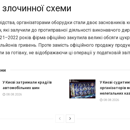
 злочинної схеми
ідства, організаторами оборудки стали двоє засновників к
н, які залучили до протиправної діяльності виконавчого дир
21–2022 років фірма офіційно закупила великі обсяги цукр
ільйонів гривень. Проте замість офіційного продажу проду
и за готівку, не відображаючи ці операції у податковій звіт
ини
У Києві затримали крадіїв
У Києві судити
автомобільних шин
організаторів м
нелегальних ка
08.08.2026
08.08.2026