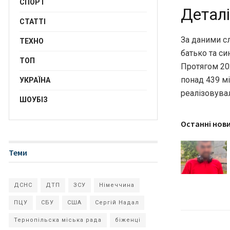
СПОРТ
Деталі
СТАТТІ
За даними сл
ТЕХНО
батько та си
ТОП
Протягом 20
понад 439 м
УКРАЇНА
реалізовувал
ШОУБІЗ
Останні нов
Теми
ДСНС
ДТП
ЗСУ
Німеччина
ПЦУ
СБУ
США
Сергій Надал
Тернопільска міська рада
біженці