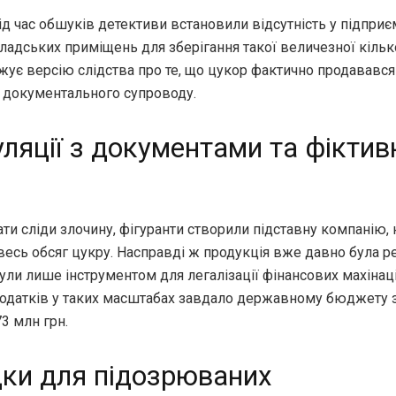
ід час обшуків детективи встановили відсутність у підпри
адських приміщень для зберігання такої величезної кілько
ує версію слідства про те, що цукор фактично продавався 
 документального супроводу.
ляції з документами та фіктив
и сліди злочину, фігуранти створили підставну компанію, н
есь обсяг цукру. Насправді ж продукція вже давно була ре
ули лише інструментом для легалізації фінансових махінац
одатків у таких масштабах завдало державному бюджету з
3 млн грн.
дки для підозрюваних