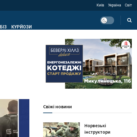
Київ
Україна
Світ
БІЗ
КУРЙОЗИ
Свіжі новини
Норвезькі
інструктори