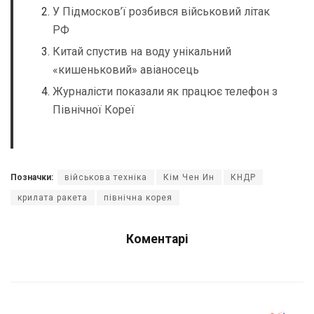
У Підмосков’ї розбився військовий літак
РФ
Китай спустив на воду унікальний
«кишеньковий» авіаносець
Журналісти показали як працює телефон з
Північної Кореї
Позначки:
військова техніка
Кім Чен Ин
КНДР
крилата ракета
північна корея
Коментарі