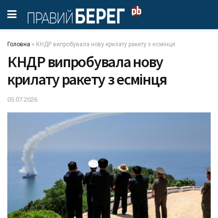
Головна
»
КНДР випробувала нову крилату ракету з есмінця
КНДР випробувала нову
крилату ракету з есмінця
05.07.2026