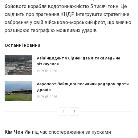
бойового корабля водотоннажністю 5 тисяч тонн. Це
свідчить про прагнення КНДР інтегрувати стратегічне
озброєння у свій військово-морський флот, що значно
розширює географію можливих ударів.
Останні новини
Авіаінцидент у Сіднеї: два літаки ледь не
зіткнулися
09.08.2026
Аеропорт Лейпцига посилили радаром проти
дронів
09.08.2026
Кім Чен Ин
під час спостереження за пусками