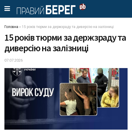
Головна
»
15 років тюрми за держзраду та диверсію на залізниці
15 років тюрми за держзраду та
диверсію на залізниці
07.07.2026