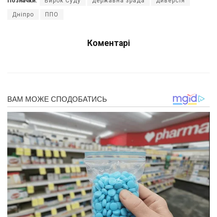
Позначки:
Вирок Суду
державна зрада
диверсія
Дніпро
ППО
Коментарі