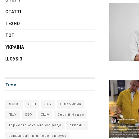
СПОРТ
СТАТТІ
ТЕХНО
ТОП
УКРАЇНА
ШОУБІЗ
Теми
ДСНС
ДТП
ЗСУ
Німеччина
ПЦУ
СБУ
США
Сергій Надал
Тернопільска міська рада
біженці
вакцинація від коронавірусу