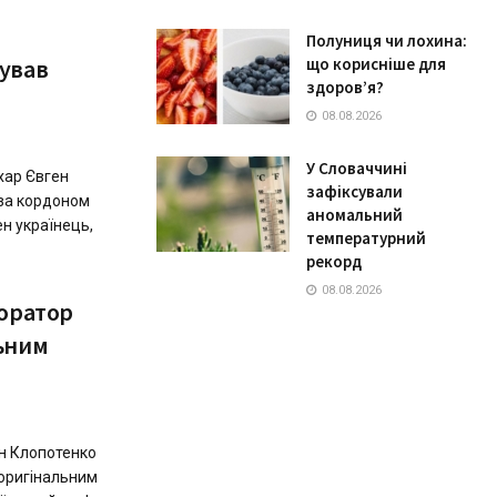
Полуниця чи лохина:
ував
що корисніше для
здоров’я?
08.08.2026
У Словаччині
хар Євген
зафіксували
 за кордоном
аномальний
н українець,
температурний
рекорд
08.08.2026
торатор
ьним
н Клопотенко
 оригінальним