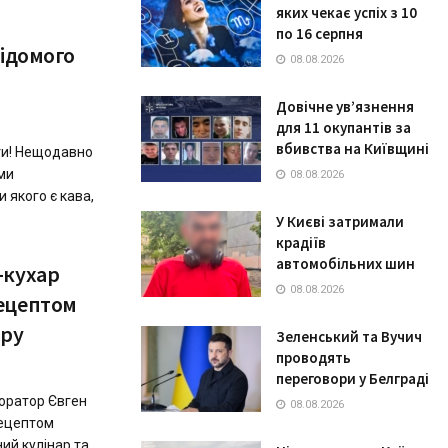
яких чекає успіх з 10
по 16 серпня
відомого
08.08.2026
Довічне ув’язнення
для 11 окупантів за
вбивства на Київщині
ти! Нещодавно
ми
08.08.2026
 якого є кава,
У Києві затримали
крадіїв
автомобільних шин
-кухар
08.08.2026
ецептом
иру
Зеленський та Вучич
проводять
переговори у Белграді
торатор Євген
08.08.2026
рецептом
ий кулінар та