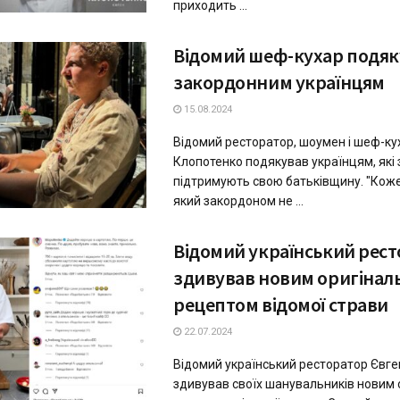
приходить ...
Відомий шеф-кухар подяк
закордонним українцям
15.08.2024
Відомий ресторатор, шоумен і шеф-ку
Клопотенко подякував українцям, які
підтримують свою батьківщину. "Коже
який закордоном не ...
Відомий український рес
здивував новим оригінал
рецептом відомої страви
22.07.2024
Відомий український ресторатор Євге
здивував своїх шанувальників новим