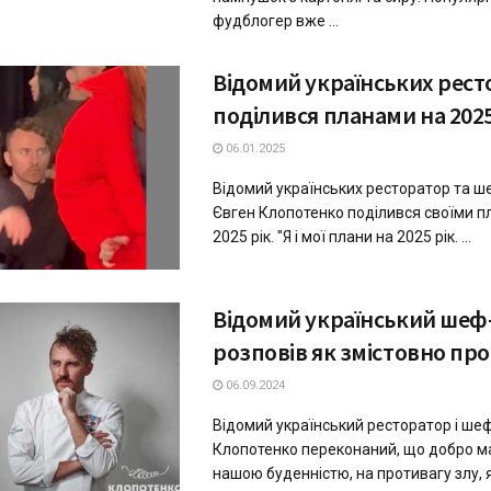
фудблогер вже ...
Відомий українських рес
поділився планами на 2025
06.01.2025
Відомий українських ресторатор та ш
Євген Клопотенко поділився своїми п
2025 рік. "Я і мої плани на 2025 рік. ...
Відомий український шеф
розповів як змістовно про
06.09.2024
Відомий український ресторатор і ше
Клопотенко переконаний, що добро м
нашою буденністю, на противагу злу,