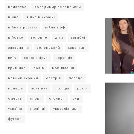
вбивство
володимир зеленський
війна
війна в Україні
війна з росією
війна з рф
військо
головне
діти
загиблі
закарпаття
зеленський
карантин
київ
коронавірус
корупція
кримінал
львів
мобілізація
новини України
обстріл
погода
польща
політика
поліція
росія
смерть
спорт
столиця
суд
україна
українці
укрзалізниця
футбол