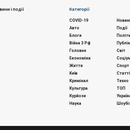
вини і події
Категорії
COVID-19
Новин
Авто
Події
Блоги
Політ
Війна З Рф
Публік
Головне
Світ
Економіка
Соціу
Життя
Спорт
Київ
Статті
Кримінал
Техно
Культура
ТОП
Курйози
Україн
Наука
Шоубі