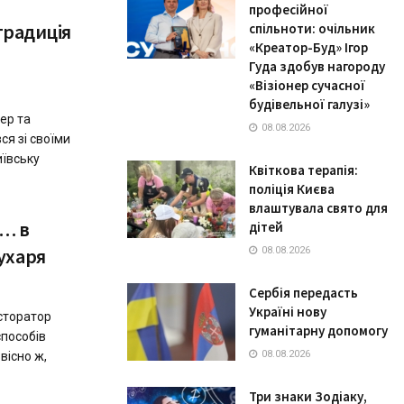
професійної
 традиція
спільноти: очільник
«Креатор-Буд» Ігор
Гуда здобув нагороду
«Візіонер сучасної
будівельної галузі»
ер та
08.08.2026
ся зі своїми
иївську
Квіткова терапія:
поліція Києва
влаштувала свято для
 … в
дітей
ухаря
08.08.2026
Сербія передасть
Україні нову
сторатор
гуманітарну допомогу
способів
08.08.2026
вісно ж,
Три знаки Зодіаку,