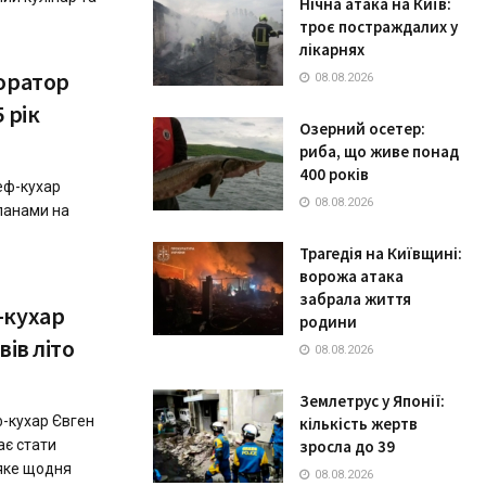
Нічна атака на Київ:
троє постраждалих у
лікарнях
торатор
08.08.2026
 рік
Озерний осетер:
риба, що живе понад
400 років
еф-кухар
08.08.2026
ланами на
Трагедія на Київщині:
ворожа атака
забрала життя
-кухар
родини
вів літо
08.08.2026
Землетрус у Японії:
ф-кухар Євген
кількість жертв
ає стати
зросла до 39
 яке щодня
08.08.2026