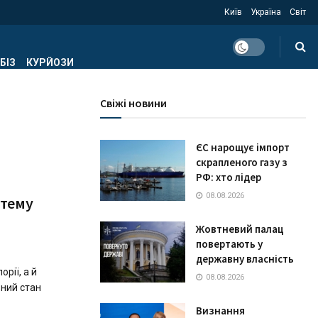
Київ
Україна
Світ
БІЗ
КУРЙОЗИ
Свіжі новини
ЄС нарощує імпорт
скрапленого газу з
РФ: хто лідер
08.08.2026
стему
Жовтневий палац
повертають у
державну власність
рії, а й
08.08.2026
ьний стан
Визнання