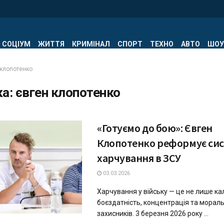
СОЦІУМ
ЖИТТЯ
КРИМІНАЛ
СПОРТ
ТЕХНО
АВТО
ШОУ
 клопотенко
ка:
євген клопотенко
«Готуємо до бою»: Євген
Клопотенко реформує си
харчування в ЗСУ
03.03.2026
Харчування у війську — це не лише кало
боєздатність, концентрація та морал
захисників. 3 березня 2026 року ...