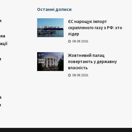
Останні дописи
и
ЄС нарощує імпорт
скрапленого газу з РФ: хто
лідер
ика
08.08.2026
ації
Жовтневий палац
м
повертають у державну
власність
08.08.2026
а
з