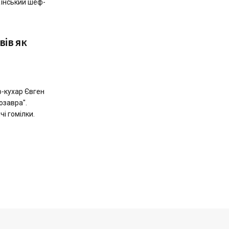
аїнський шеф-
ів як
ф-кухар Євген
озавра".
чі гомілки.