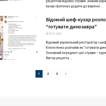
рецептом відомої страви. Знаний укр
кухар пропонує додати до вареної ...
Відомий шеф-кухар розпов
“готувати динозавра”
09.07.2024
Відомий український ресторатор і ше
Клопотенко розповів як "готувати дин
Основний інгредієнт цієї страви – куря
Автор рецепту ...
1
2
3