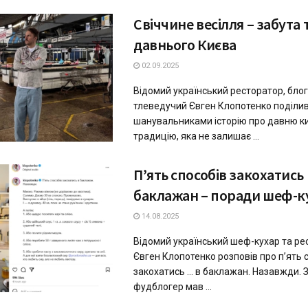
Свіччине весілля – забута
давнього Києва
02.09.2025
Відомий український ресторатор, блог
тлеведучий Євген Клопотенко поділив
шанувальниками історію про давню к
традицію, яка не залишає ...
П’ять способів закохатись
баклажан – поради шеф-к
14.08.2025
Відомий український шеф-кухар та ре
Євген Клопотенко розповів про п’ять 
закохатись … в баклажан. Назавжди. З
фудблогер мав ...