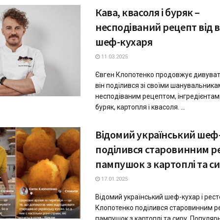
Кава, квасоля і буряк –
несподіваний рецепт від 
шеф-кухаря
11.03.2025
Євген Клопотенко продовжує дивува
він поділився зі своїми шанувальника
несподіваним рецептом, інгредієнтами
буряк, картопля і квасоля. ...
Відомий український шеф
поділився старовинним р
пампушок з картоплі та с
17.01.2025
Відомий український шеф-кухар і рес
Клопотенко поділився старовинним 
пампушок з картоплі та сиру. Популярн