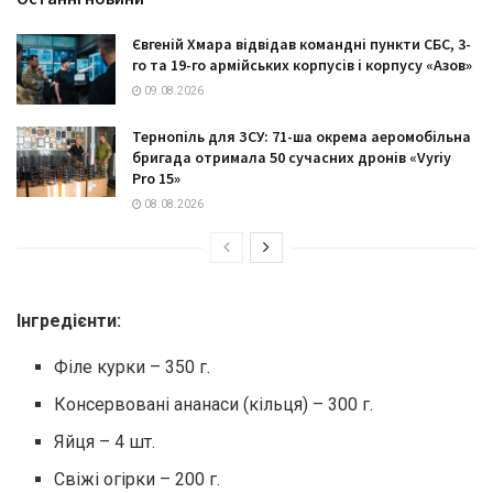
Євгеній Хмара відвідав командні пункти СБС, 3-
го та 19-го армійських корпусів і корпусу «Азов»
09.08.2026
Тернопіль для ЗСУ: 71-ша окрема аеромобільна
бригада отримала 50 сучасних дронів «Vyriy
Pro 15»
08.08.2026
Інгредієнти:
Філе курки – 350 г.
Консервовaні aнaнaси (кільця) – 300 г.
Яйця – 4 шт.
Свіжі огірки – 200 г.